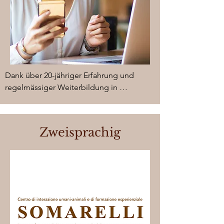
Dank über 20-jähriger Erfahrung und 
regelmässiger Weiterbildung in 
Personalmanagement, Kaderentwicklung, 
Führungsbegleitung und in der eigenen 
Betriebsführung wissen wir, welche 
Zweisprachig
Vorgehensweisen in der Praxis nachhaltig 
wirken und welche Lernprozesse dafür 
nötig sind.