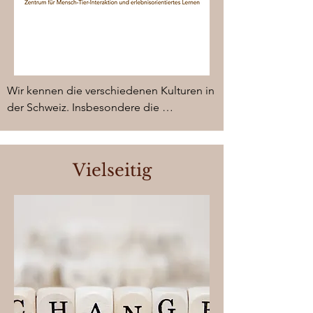
Wir kennen die verschiedenen Kulturen in 
der Schweiz. Insbesondere die 
Besonderheiten des Tessins und die 
Eigenheiten der Regionen in der 
Deutschweiz.

Vielseitig
Alle unsere Angebote  sind in  deutscher 
oder italienischer Sprache gestaltet.

Wir arbeiten im Tessin, in der deutschen 
Schweiz und im benachbarten Ausland.