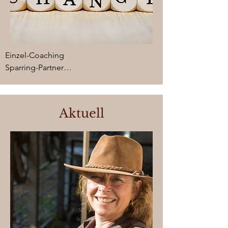
Einzel-Coaching

Sparring-Partner

Führungsausbildung

Kommunikationstraining

Persönlichkeitsentwicklung

Aktuell
Teambuilding

'slow-down' Projekte

Massgeschneidertes