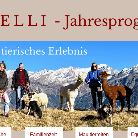
ELLI
- Jahrespr
 tierisches Erlebnis
che
Familienzeit
Maultierreiten
Eq