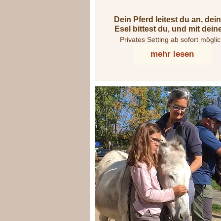
Dein Pferd leitest du an, dei
Esel bittest du, und mit dei
Muli musst du verhandeln ..
Privates Setting ab sofort mögli
mehr lesen