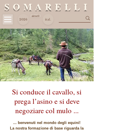
S O M A R E L L I
aktuell
2026
ital.
Si conduce il cavallo, si
prega l’asino e si deve
negoziare col mulo ...
... benvenuti nel mondo degli equini!
La nostra formazione di base riguarda la