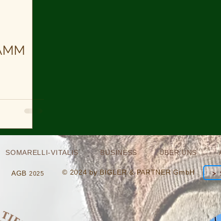
AMM
SOMARELLI-VITALIS
BUSINESS
ÜBER UNS
© 2024 by BIGLER & PARTNER GmbH
> 
AGB
2025