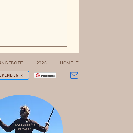
ornamento Covid-19 e
ARELLI
ANGEBOTE
2026
HOME IT
SPENDEN <
Pinterest
SOMARELLI
VITALIS