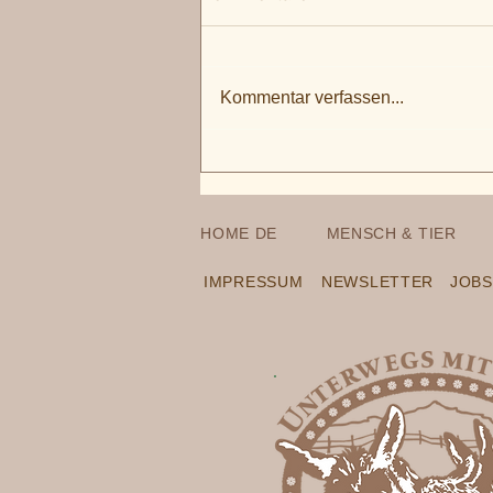
Kommentar verfassen...
Lust auf ruhige Festtage in
Cumiasca?
HOME DE
MENSCH & TIER
IMPRESSUM
NEWSLETTER
JOBS
.