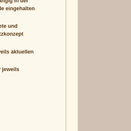
ngig in der 
e eingehalten 
ete und 
tzkonzept 
ils aktuellen 
jeweils 