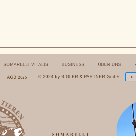
Frauen mit Frauen
Aggi
SOM
SOMARELLI-VITALIS
BUSINESS
ÜBER UNS
© 2024 by BIGLER & PARTNER GmbH
> 
AGB
2025
SOMARELLI